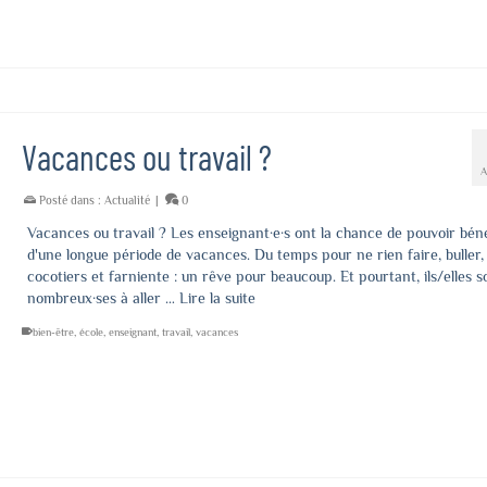
Vacances ou travail ?
Posté dans :
Actualité
|
0
Vacances ou travail ? Les enseignant·e·s ont la chance de pouvoir béné
d'une longue période de vacances. Du temps pour ne rien faire, buller,
cocotiers et farniente : un rêve pour beaucoup. Et pourtant, ils/elles s
nombreux·ses à aller …
Lire la suite
bien-être
,
école
,
enseignant
,
travail
,
vacances