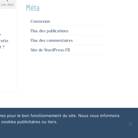
Méta
JAN 2022
Connexion
Flux des publications
e
Flux des commentaires
cette
t ?
Site de WordPress-FR
oires pour le bon fonctionnement du site. Nous vous informons
ookies publicitaires ou tiers.
Mentions légales
RGPD
Plan du site
Contact