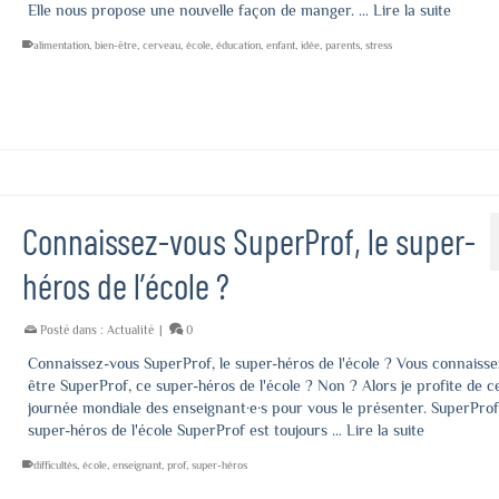
Elle nous propose une nouvelle façon de manger. …
Lire la suite
alimentation
,
bien-être
,
cerveau
,
école
,
éducation
,
enfant
,
idée
,
parents
,
stress
Connaissez-vous SuperProf, le super-
héros de l’école ?
Posté dans :
Actualité
|
0
Connaissez-vous SuperProf, le super-héros de l'école ? Vous connaisse
être SuperProf, ce super-héros de l'école ? Non ? Alors je profite de c
journée mondiale des enseignant·e·s pour vous le présenter. SuperProf 
super-héros de l'école SuperProf est toujours …
Lire la suite
difficultés
,
école
,
enseignant
,
prof
,
super-héros