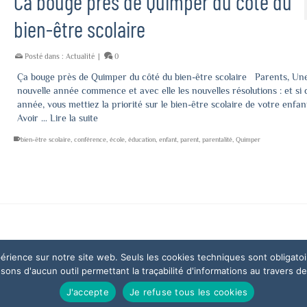
Ca bouge près de Quimper du côté du
bien-être scolaire
Posté dans :
Actualité
|
0
Ça bouge près de Quimper du côté du bien-être scolaire Parents, Un
nouvelle année commence et avec elle les nouvelles résolutions : et si 
année, vous mettiez la priorité sur le bien-être scolaire de votre enfan
Avoir …
Lire la suite
bien-être scolaire
,
conférence
,
école
,
éducation
,
enfant
,
parent
,
parentalité
,
Quimper
xpérience sur notre site web. Seuls les cookies techniques sont obligat
ns d'aucun outil permettant la traçabilité d'informations au travers de c
J'accepte
Je refuse tous les cookies