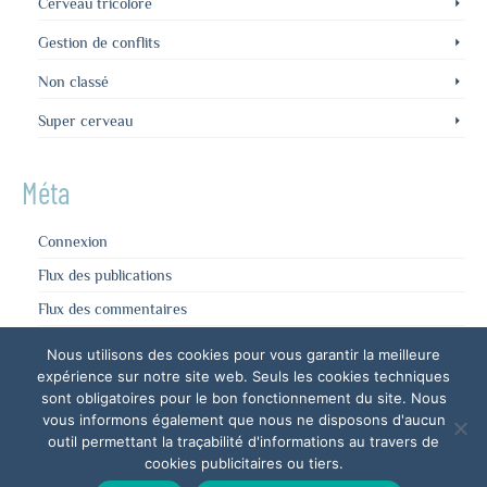
Cerveau tricolore
Gestion de conflits
Non classé
Super cerveau
Méta
Connexion
Flux des publications
Flux des commentaires
Site de WordPress-FR
Nous utilisons des cookies pour vous garantir la meilleure
expérience sur notre site web. Seuls les cookies techniques
sont obligatoires pour le bon fonctionnement du site. Nous
vous informons également que nous ne disposons d'aucun
outil permettant la traçabilité d'informations au travers de
cookies publicitaires ou tiers.
Mentions légales
RGPD
Plan du site
Contact