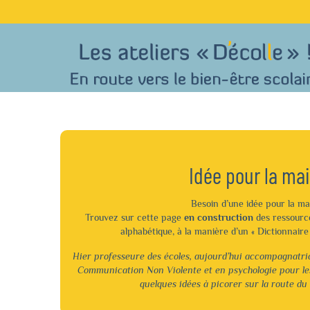
Idée pour la ma
Besoin d’une idée pour la ma
Trouvez sur cette page
en construction
des ressourc
alphabétique, à la manière d’un « Dictionnaire 
Hier professeure des écoles, aujourd’hui accompagnatri
Communication Non Violente et en psychologie pour les
quelques idées à picorer sur la route du 