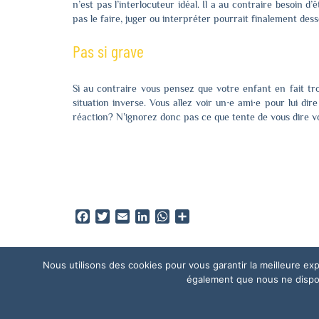
n’est pas l’interlocuteur idéal. Il a au contraire besoin d’
pas le faire, juger ou interpréter pourrait finalement dess
Pas si grave
Si au contraire vous pensez que votre enfant en fait tro
situation inverse. Vous allez voir un⋅e ami⋅e pour lui dir
réaction? N’ignorez donc pas ce que tente de vous dire v
Facebook
Twitter
Email
LinkedIn
WhatsApp
Partager
Nous utilisons des cookies pour vous garantir la meilleure e
également que nous ne disposo
© 2026 Les ateliers "Décolle !"