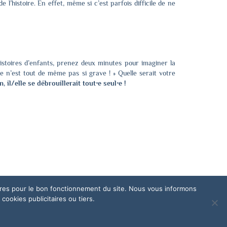
e l’histoire. En effet, même si c’est parfois difficile de ne
histoires d’enfants, prenez deux minutes pour imaginer la
 ce n’est tout de même pas si grave ! » Quelle serait votre
, il/elle se débrouillerait tout⋅e seul⋅e !
oires pour le bon fonctionnement du site. Nous vous informons
ookies publicitaires ou tiers.
Mentions légales
RGPD
Plan du site
Contact