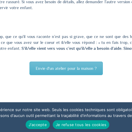
être rassuré. Si vous avez besoin de détails, allez demander l’autre version d
ervir votre enfant.
p, que ce qu’il vous raconte n’est pas si grave, que ce ne sont que des 
e ce que vous avez sur le coeur et il/elle vous répond : « tu en fais trop,
otre enfant.
S’il/elle vient vers vous c’est qu’il/elle a besoin d’aide. Sinon
Envie d'un atelier pour la maison ?
xpérience sur notre site web. Seuls les cookies techniques sont obligat
ns d'aucun outil permettant la traçabilité d'informations au travers de c
J'accepte
Je refuse tous les cookies