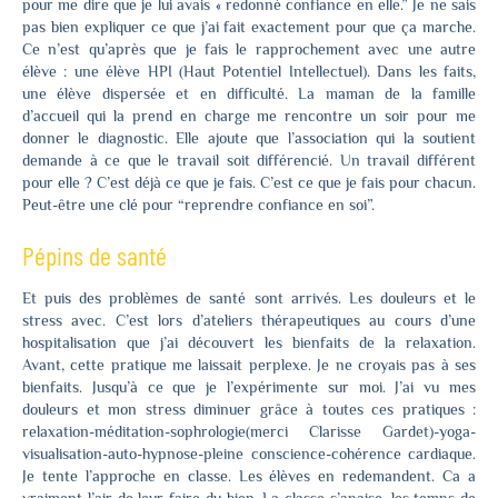
pour me dire que je lui avais « redonné confiance en elle.” Je ne sais
pas bien expliquer ce que j’ai fait exactement pour que ça marche.
Ce n’est qu’après que je fais le rapprochement avec une autre
élève : une élève HPI (Haut Potentiel Intellectuel). Dans les faits,
une élève dispersée et en difficulté. La maman de la famille
d’accueil qui la prend en charge me rencontre un soir pour me
donner le diagnostic. Elle ajoute que l’association qui la soutient
demande à ce que le travail soit différencié. Un travail différent
pour elle ? C’est déjà ce que je fais. C’est ce que je fais pour chacun.
Peut-être une clé pour “reprendre confiance en soi”.
Pépins de santé
Et puis des problèmes de santé sont arrivés. Les douleurs et le
stress avec. C’est lors d’ateliers thérapeutiques au cours d’une
hospitalisation que j’ai découvert les bienfaits de la relaxation.
Avant, cette pratique me laissait perplexe. Je ne croyais pas à ses
bienfaits. Jusqu’à ce que je l’expérimente sur moi. J’ai vu mes
douleurs et mon stress diminuer grâce à toutes ces pratiques :
relaxation-méditation-sophrologie(merci Clarisse Gardet)-yoga-
visualisation-auto-hypnose-pleine conscience-cohérence cardiaque.
Je tente l’approche en classe. Les élèves en redemandent. Ca a
vraiment l’air de leur faire du bien. La classe s’apaise, les temps de