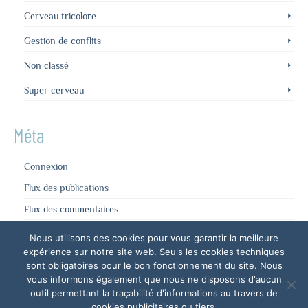
Cerveau tricolore
Gestion de conflits
Non classé
Super cerveau
Méta
Connexion
Flux des publications
Flux des commentaires
Site de WordPress-FR
Nous utilisons des cookies pour vous garantir la meilleure
expérience sur notre site web. Seuls les cookies techniques
sont obligatoires pour le bon fonctionnement du site. Nous
vous informons également que nous ne disposons d'aucun
outil permettant la traçabilité d'informations au travers de
cookies publicitaires ou tiers.
Mentions légales
RGPD
Plan du site
Contact