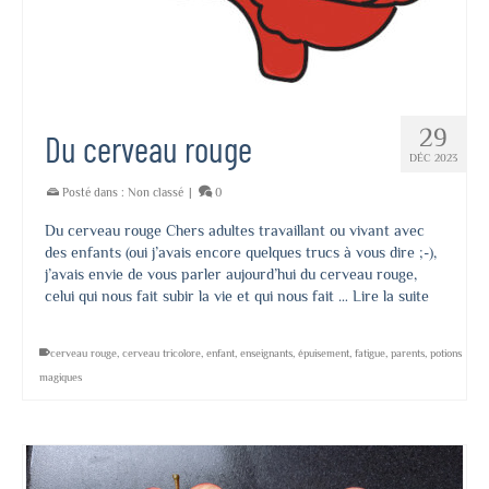
29
Du cerveau rouge
DÉC 2023
Posté dans :
Non classé
|
0
Du cerveau rouge Chers adultes travaillant ou vivant avec
des enfants (oui j’avais encore quelques trucs à vous dire ;-),
j’avais envie de vous parler aujourd’hui du cerveau rouge,
celui qui nous fait subir la vie et qui nous fait …
Lire la suite
cerveau rouge
,
cerveau tricolore
,
enfant
,
enseignants
,
épuisement
,
fatigue
,
parents
,
potions
magiques