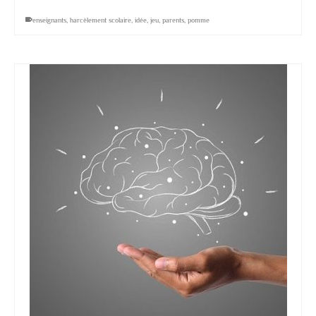
enseignants
,
harcèlement scolaire
,
idée
,
jeu
,
parents
,
pomme