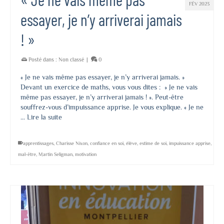
FÉV 2023
essayer, je n’y arriverai jamais
! »
Posté dans :
Non classé
|
0
« Je ne vais même pas essayer, je n’y arriverai jamais. »
Devant un exercice de maths, vous vous dites : » Je ne vais
même pas essayer, je n’y arriverai jamais ! ». Peut-être
souffrez-vous d’impuissance apprise. Je vous explique. « Je ne
…
Lire la suite
apprentissages
,
Charisse Nixon
,
confiance en soi
,
élève
,
estime de soi
,
impuissance apprise
,
mal-être
,
Martin Seligman
,
motivation