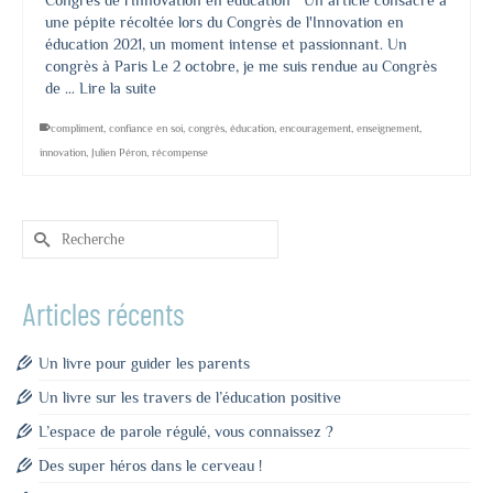
Congrès de l'Innovation en éducation Un article consacré à
une pépite récoltée lors du Congrès de l'Innovation en
éducation 2021, un moment intense et passionnant. Un
congrès à Paris Le 2 octobre, je me suis rendue au Congrès
de …
Lire la suite
compliment
,
confiance en soi
,
congrès
,
éducation
,
encouragement
,
enseignement
,
innovation
,
Julien Péron
,
récompense
Rechercher :
Articles récents
Un livre pour guider les parents
Un livre sur les travers de l’éducation positive
L’espace de parole régulé, vous connaissez ?
Des super héros dans le cerveau !