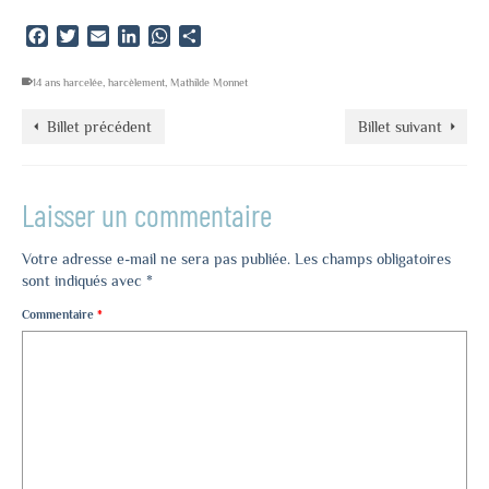
Facebook
Twitter
Email
LinkedIn
WhatsApp
Partager
14 ans harcelée
,
harcèlement
,
Mathilde Monnet
Billet précédent
Billet suivant
Laisser un commentaire
Votre adresse e-mail ne sera pas publiée.
Les champs obligatoires
sont indiqués avec
*
Commentaire
*