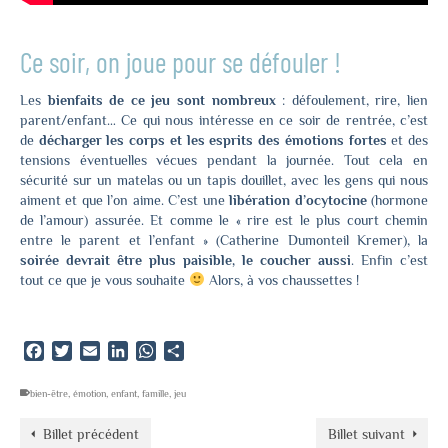
Ce soir, on joue pour se défouler !
Les
bienfaits de ce jeu sont nombreux
: défoulement, rire, lien
parent/enfant… Ce qui nous intéresse en ce soir de rentrée, c’est
de
décharger les corps et les esprits des émotions fortes
et des
tensions éventuelles vécues pendant la journée. Tout cela en
sécurité sur un matelas ou un tapis douillet, avec les gens qui nous
aiment et que l’on aime. C’est une
libération d’ocytocine
(hormone
de l’amour) assurée. Et comme le « rire est le plus court chemin
entre le parent et l’enfant » (Catherine Dumonteil Kremer), la
soirée devrait être plus paisible, le coucher aussi
. Enfin c’est
tout ce que je vous souhaite
Alors, à vos chaussettes !
Facebook
Twitter
Email
LinkedIn
WhatsApp
Partager
bien-être
,
émotion
,
enfant
,
famille
,
jeu
Billet précédent
Billet suivant