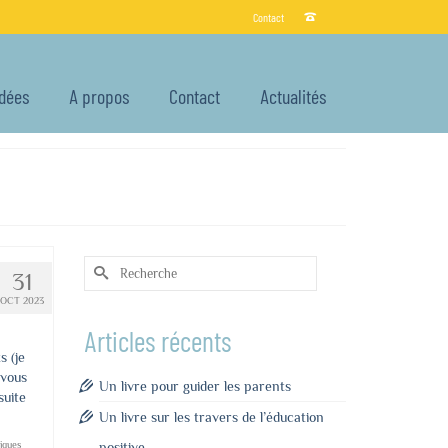
Contact
Idées
A propos
Contact
Actualités
Rechercher :
31
OCT 2023
Articles récents
s (je
 vous
Un livre pour guider les parents
suite
Un livre sur les travers de l’éducation
iques
positive