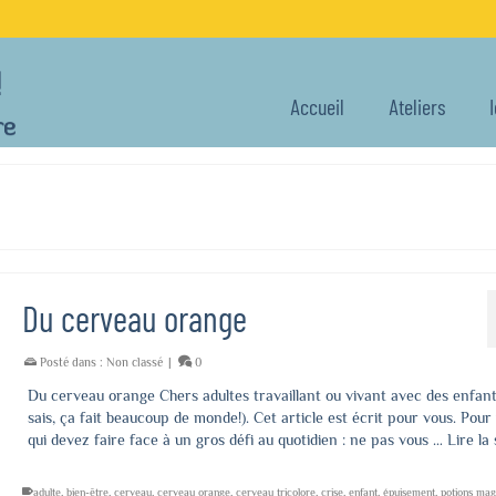
Accueil
Ateliers
Du cerveau orange
Posté dans :
Non classé
|
0
Du cerveau orange Chers adultes travaillant ou vivant avec des enfant
sais, ça fait beaucoup de monde!). Cet article est écrit pour vous. Pour
qui devez faire face à un gros défi au quotidien : ne pas vous …
Lire la 
adulte
,
bien-être
,
cerveau
,
cerveau orange
,
cerveau tricolore
,
crise
,
enfant
,
épuisement
,
potions mag