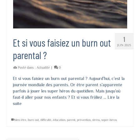
1
Et si vous faisiez un burn out
JUIN 2023
parental ?
Posté dans :
Actualité
|
0
Et si vous faisiez un burn out parental ? Aujourd’hui, c’est la
journée mondiale des parents. Or être parent s’apparente
parfois à jouer les super héros du quotidien. Mais jusqu’où
faut-il aller pour nos enfants ? Et si vous frôliez …
Lire la
suite
bien-être
,
burn out
,
difficulté
,
éducation
,
parent
,
prévention
,
stress
,
super-héros