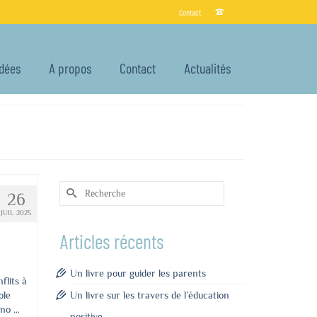
Contact
Idées
A propos
Contact
Actualités
Rechercher :
26
JUIL 2025
Articles récents
Un livre pour guider les parents
flits à
ole
Un livre sur les travers de l’éducation
uno …
positive