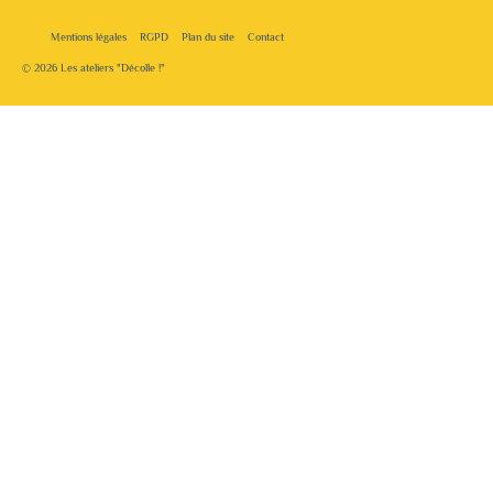
Mentions légales
RGPD
Plan du site
Contact
© 2026 Les ateliers "Décolle !"